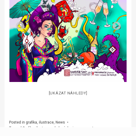
[UKÁZAT NÁHLEDY]
Posted in
grafika
,
ilustrace
,
News
Tagged
Grafika
,
ilustrace
,
obalový design
,
procreate