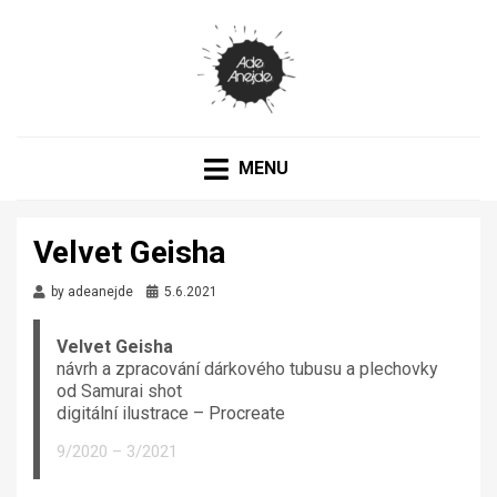
PORTFOLIO
ADEANEJDE
MENU
Velvet Geisha
by
adeanejde
5.6.2021
Velvet Geisha
návrh a zpracování
dárkového tubusu
a
plechovky
od
Samurai shot
digitální ilustrace – Procreate
9/2020 – 3/2021