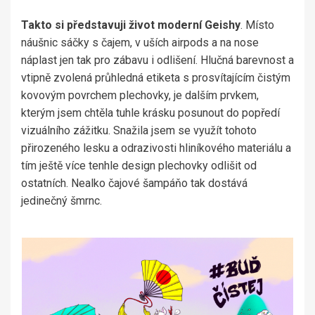
Takto si představuji život moderní Geishy
. Místo
náušnic sáčky s čajem, v uších airpods a na nose
náplast jen tak pro zábavu i odlišení. Hlučná barevnost a
vtipně zvolená průhledná etiketa s prosvítajícím čistým
kovovým povrchem plechovky, je dalším prvkem,
kterým jsem chtěla tuhle krásku posunout do popředí
vizuálního zážitku. Snažila jsem se využít tohoto
přirozeného lesku a odrazivosti hliníkového materiálu a
tím ještě více tenhle design plechovky odlišit od
ostatních. Nealko čajové šampáňo tak dostává
jedinečný šmrnc.