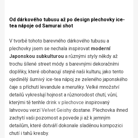
Od dárkového tubusu až po design plechovky ice-
tea nápoje od Samurai shot
V tvorbě tohoto barevného dárkového tubusu a
plechovky jsem se nechala inspirovat
moderní
Japonskou subkulturou
a různými styly někdy až
trochu šílené street módy s barevnými dekoračními
doplňky, které obohacují stejně naši kulturu, jako tento
ojedinělý šumivý ice-tea nápoj ze zeleného japonského
čaje s příchutí levandule a meruňky. Velké množství
detailů vykreslují hojnost a různorodost chutí, vůní,
kterými tě tenhle
drink
v plechovce
inspirovaný
lahvovou verzí
Velvet Geishy
dostane. Plechovka ihned
zachytí vaši pozornost
a
povede ji až k jemným
detailům, které dotváří dokonale sladěnou kompozici
chutí i tahů kresby.